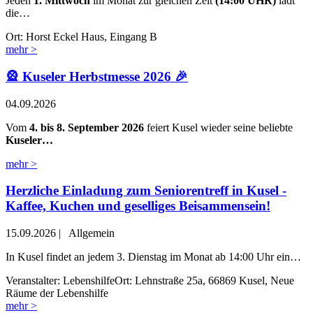
Jeden
1. Mittwoch
im Monat zur gleichen Zeit
(14:00 UHR)
lädt
die…
Ort: Horst Eckel Haus, Eingang B
mehr >
🎡 Kuseler Herbstmesse 2026 🎉
04.09.2026
Vom
4. bis 8. September 2026
feiert Kusel wieder seine beliebte
Kuseler…
mehr >
Herzliche Einladung zum Seniorentreff in Kusel -
Kaffee, Kuchen und geselliges Beisammensein!
15.09.2026
|
Allgemein
In Kusel findet an jedem 3. Dienstag im Monat ab 14:00 Uhr ein…
Veranstalter: Lebenshilfe
Ort: Lehnstraße 25a, 66869 Kusel, Neue
Räume der Lebenshilfe
mehr >